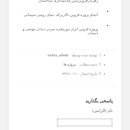
زهرادرقزوین(مزرعه)نماکاری ساختمان
اتمام پروژه قزوین تالاربرکه ،نمای رومی سیمانی
پروژه قزوین ابزار دورپنجره سردر دندان موشی و
آبساب
نوشته شده توسط :
tachra_admin
دسنه مطلب :
پروژه ها
تاریخ انتشار : ۱۳۴۸/۱۰/۱۱
پاسخی بگذارید
نام (الزامی)