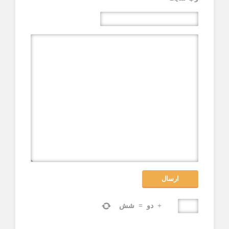
+
دو
=
شش